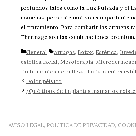
profundos tales como la Luz Pulsada y el Las
manchas, pero este motivo es importante no
el tratamiento. Para combatir las arrugas t
Thermage son las combinaciones premium.
Categorías
Etiquetas
General
Arrugas
,
Botox
,
Estética
,
Juved
estética facial
,
Mesoterapia
,
Microdermoabr
Tratamientos de belleza
,
Tratamientos esté
Dolor pélvico
¿Qué tipos de implantes mamarios existe
AVISO LEGAL, POLITICA DE PRIVACIDAD, COOK