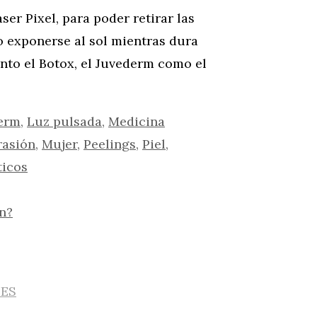
er Pixel, para poder retirar las
 exponerse al sol mientras dura
anto el Botox, el Juvederm como el
erm
,
Luz pulsada
,
Medicina
asión
,
Mujer
,
Peelings
,
Piel
,
ticos
n?
IES