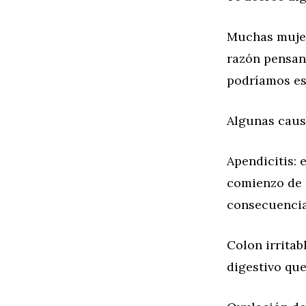
Muchas mujere
razón pensan
podríamos es
Algunas causa
Apendicitis: 
comienzo de 
consecuencia
Colon irritab
digestivo que