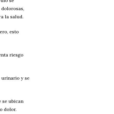
ulo se
 dolorosas,
a la salud.
ero, esto
enta riesgo
 urinario y se
e se ubican
o dolor.