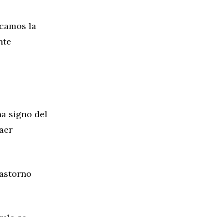
scamos la
nte
na signo del
aer
rastorno