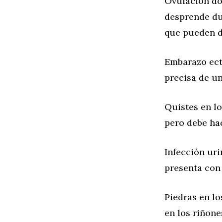
Ovulación do
desprende du
que pueden d
Embarazo ectó
precisa de u
Quistes en lo
pero debe hac
Infección uri
presenta con 
Piedras en lo
en los riñone