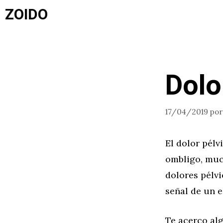
Saltar
ZOIDO
al
contenido
Dolo
17/04/2019
po
El dolor pélv
ombligo, muc
dolores pélvi
señal de un 
Te acerco alg