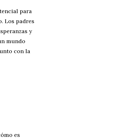
tencial para
o. Los padres
esperanzas y
n un mundo
junto con la
cómo es