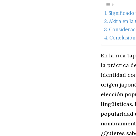
Significado
Akira en la
Consideraci
Conclusión
En la rica ta
la práctica d
identidad com
origen japoné
elección popu
lingüísticas.
popularidad d
nombramiento 
¿Quieres sab