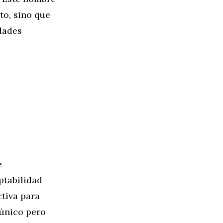
to, sino que
dades
e
ptabilidad
ctiva para
 único pero