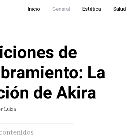
Inicio
General
Estética
Salud
iciones de
ramiento: La
ción de Akira
or
Luiza
 contenidos