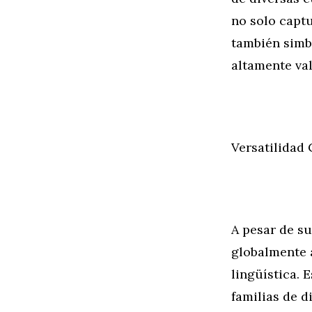
no solo captu
también simb
altamente va
Versatilidad 
A pesar de s
globalmente a
lingüística. 
familias de 