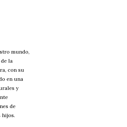
estro mundo,
 de la
ra, con su
ido en una
urales y
ente
ones de
 hijos.