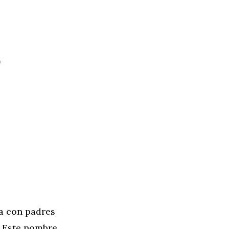
e
na con padres
. Este nombre