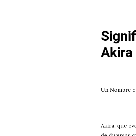
Signi
Akira
Un Nombre co
Akira, que ev
de diversas c