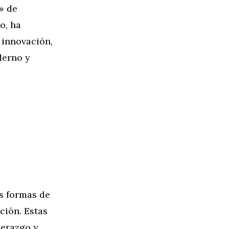
» de
o, ha
 innovación,
derno y
s formas de
ción. Estas
derazgo y