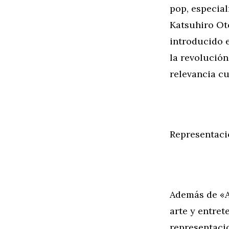
pop, especia
Katsuhiro Oto
introducido e
la revolución
relevancia cu
Representaci
Además de «A
arte y entret
representacio