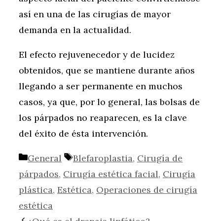
así en una de las cirugías de mayor
demanda en la actualidad.
El efecto rejuvenecedor y de lucidez
obtenidos, que se mantiene durante años
llegando a ser permanente en muchos
casos, ya que, por lo general, las bolsas de
los párpados no reaparecen, es la clave
del éxito de ésta intervención.
Categorías
Etiquetas
General
Blefaroplastia
,
Cirugía de
párpados
,
Cirugía estética facial
,
Cirugía
plástica
,
Estética
,
Operaciones de cirugía
estética