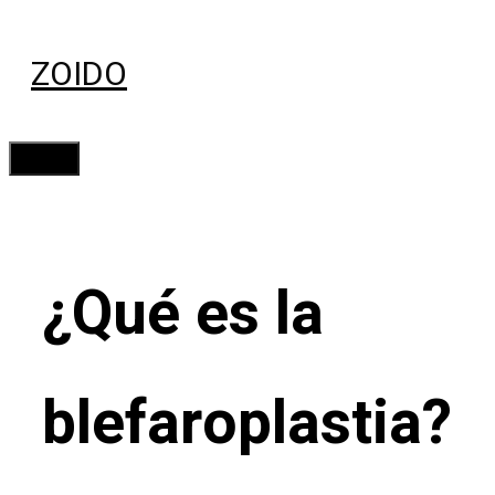
Saltar
al
ZOIDO
contenido
Menú
¿Qué es la
blefaroplastia?