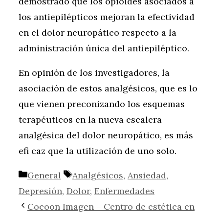
demostrado que los opioides asociados a
los antiepilépticos mejoran la efectividad
en el dolor neuropático respecto a la
administración única del antiepiléptico.
En opinión de los investigadores, la
asociación de estos analgésicos, que es lo
que vienen preconizando los esquemas
terapéuticos en la nueva escalera
analgésica del dolor neuropático, es más
efi caz que la utilización de uno solo.
Categorías
Etiquetas
General
Analgésicos
,
Ansiedad
,
Depresión
,
Dolor
,
Enfermedades
Cocoon Imagen – Centro de estética en