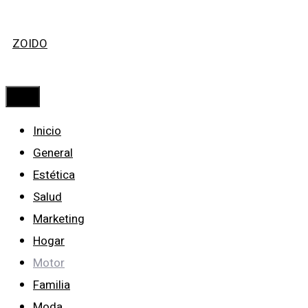
Saltar
ZOIDO
al
contenido
Menú
Inicio
General
Estética
Salud
Marketing
Hogar
Motor
Familia
Moda