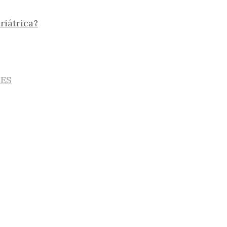
riátrica?
IES