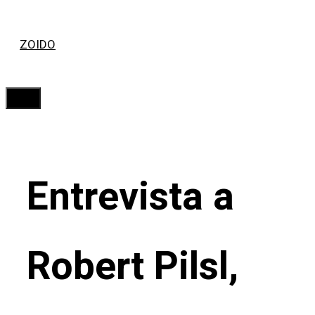
Saltar
ZOIDO
al
contenido
Menú
Entrevista a
Robert Pilsl,