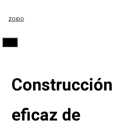
Saltar
ZOIDO
al
contenido
Menú
Construcción
eficaz de