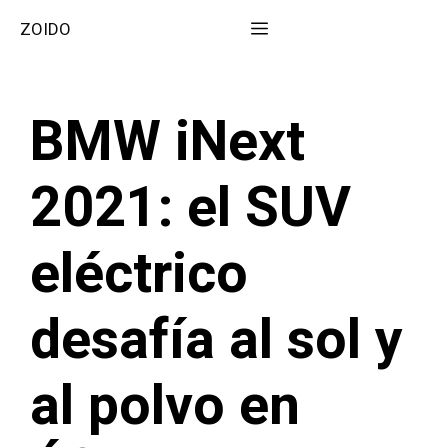
Saltar
Menú
ZOIDO
al
contenido
BMW iNext
2021: el SUV
eléctrico
desafía al sol y
al polvo en