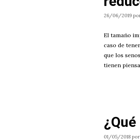
reduc
26/06/2019
po
El tamaño imp
caso de tene
que los seno
tienen piens
¿Qué 
01/05/2018
po