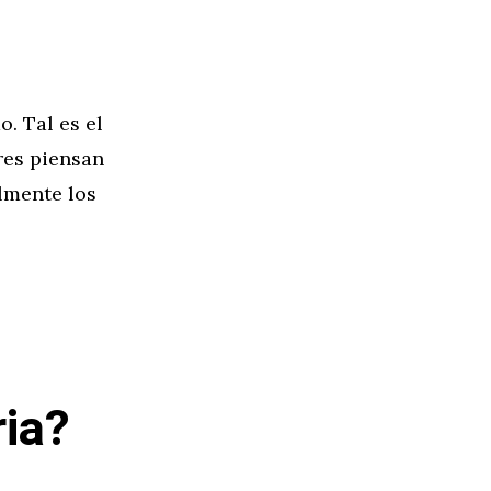
. Tal es el
res piensan
lmente los
ia?