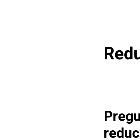
Saltar
al
contenido
Red
Pregu
reduc