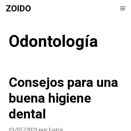
Saltar
ZOIDO
Me
al
contenido
Odontología
Consejos para una
buena higiene
dental
13/07/2021
por
Luiza