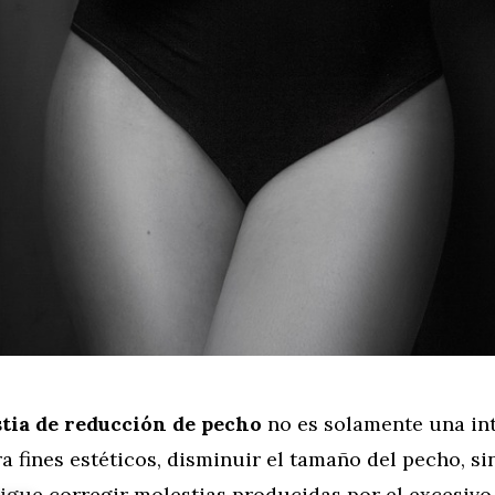
ia de reducción de pecho
no es solamente una in
 fines estéticos, disminuir el tamaño del pecho, si
igue corregir molestias producidas por el excesiv