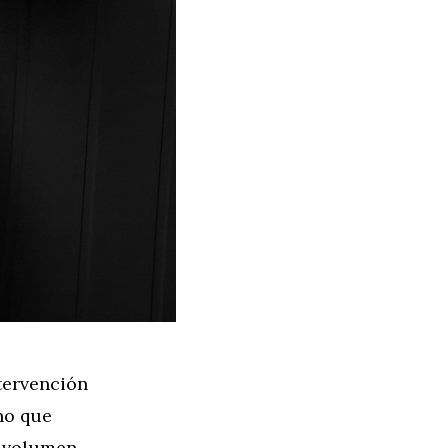
tervención
no que
o volumen