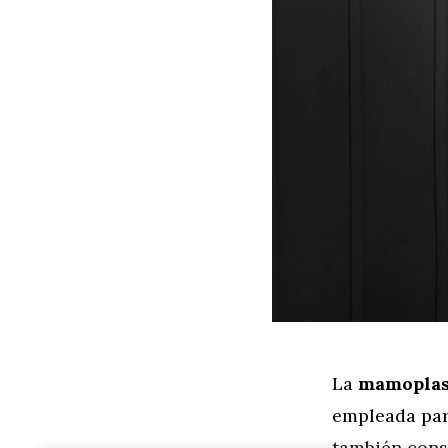
La
mamoplast
empleada para
también cons