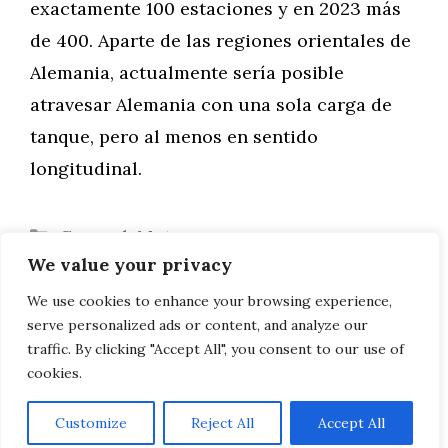
exactamente 100 estaciones y en 2023 más
de 400. Aparte de las regiones orientales de
Alemania, actualmente sería posible
atravesar Alemania con una sola carga de
tanque, pero al menos en sentido
longitudinal.
Categorías
General
,
Motor
We value your privacy
Final española en la búsqueda de nombre
para el nuevo SUV de Seat
We use cookies to enhance your browsing experience,
serve personalized ads or content, and analyze our
Garmin Dash Cam 65W probada
traffic. By clicking "Accept All", you consent to our use of
cookies.
Customize
Reject All
Accept All
AVISO LEGAL, POLITICA DE PRIVACIDAD, COOKIES