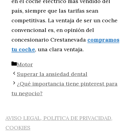
en el coche eléctrico más vendido del
país, siempre que las tarifas sean
competitivas. La ventaja de ser un coche
convencional es, en opinión del
concesionario Crestanevada
compramos
tu coche
, una clara ventaja.
Categorías
Motor
Superar la ansiedad dental
¿Qué importancia tiene pinterest para
tu negocio?
AVISO LEGAL, POLITICA DE PRIVACIDAD,
COOKIES