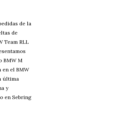
pedidas de la
ltas de
MW Team RLL
resentamos
cto BMW M
a en el BMW
a última
na y
o en Sebring