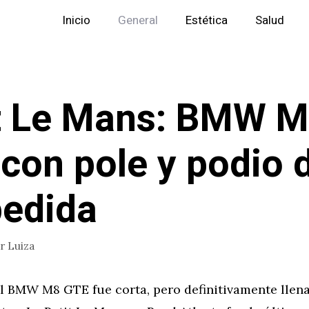
Inicio
General
Estética
Salud
t Le Mans: BMW 
con pole y podio 
edida
or
Luiza
el BMW M8 GTE fue corta, pero definitivamente llen