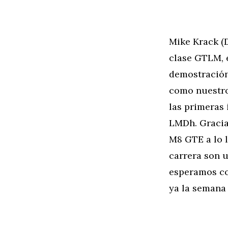
Mike Krack (
clase GTLM, 
demostració
como nuestro
las primeras
LMDh. Gracia
M8 GTE a lo l
carrera son 
esperamos co
ya la semana 