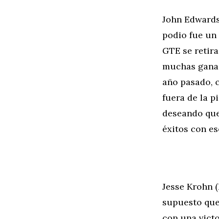
John Edward
podio fue un 
GTE se retira
muchas ganas
año pasado, 
fuera de la p
deseando que
éxitos con es
Jesse Krohn
supuesto que
con una victo