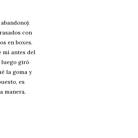
abandono):
trasados con
mos en boxes.
 mí antes del
 luego giró
ué la goma y
puesto, es
ta manera.