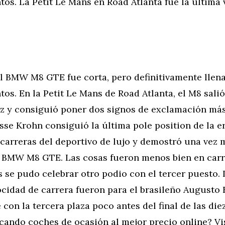
os. La Petit Le Mans en Road Atlanta fue la última 
el BMW M8 GTE fue corta, pero definitivamente llen
os. En la Petit Le Mans de Road Atlanta, el M8 salió 
ez y consiguió poner dos signos de exclamación más
esse Krohn consiguió la última pole position de la 
 carreras del deportivo de lujo y demostró una vez 
l BMW M8 GTE. Las cosas fueron menos bien en carre
s se pudo celebrar otro podio con el tercer puesto.
ocidad de carrera fueron para el brasileño Augusto 
con la tercera plaza poco antes del final de las die
cando coches de ocasión al mejor precio online? Vis