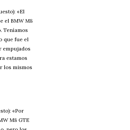
sto): «El
que el BMW M8
o. Teníamos
 que fue el
er empujados
hora estamos
r los mismos
to): «Por
 BMW M8 GTE
o, pero los