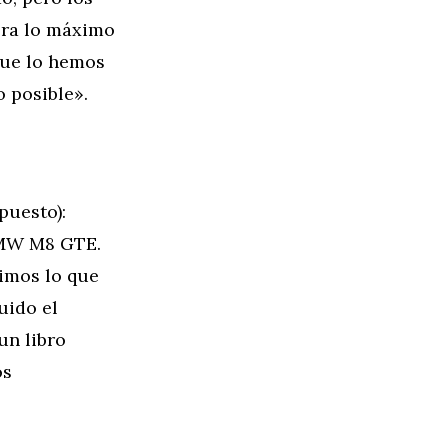
era lo máximo
que lo hemos
 posible».
uesto):
 BMW M8 GTE.
imos lo que
uido el
un libro
os