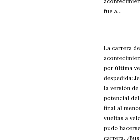
acontecimient
fue a…
La carrera d
acontecimient
por última v
despedida: J
la versión de
potencial de
final al meno
vueltas a vel
pudo hacerse 
carrera. ¿Bus