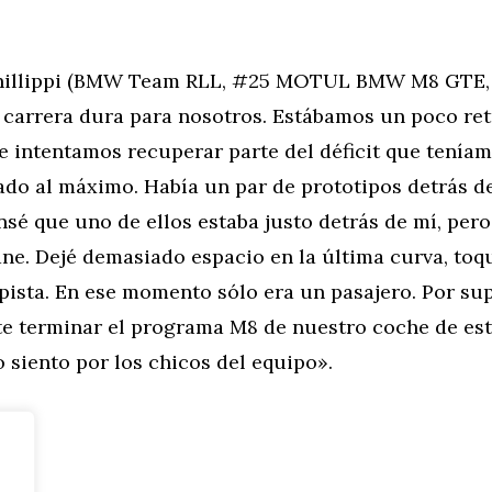
hillippi (BMW Team RLL, #25 MOTUL BMW M8 GTE, 
 carrera dura para nosotros. Estábamos un poco re
 e intentamos recuperar parte del déficit que tenía
do al máximo. Había un par de prototipos detrás de
nsé que uno de ellos estaba justo detrás de mí, pero
lane. Dejé demasiado espacio en la última curva, toq
 pista. En ese momento sólo era un pasajero. Por su
e terminar el programa M8 de nuestro coche de es
o siento por los chicos del equipo».
tor