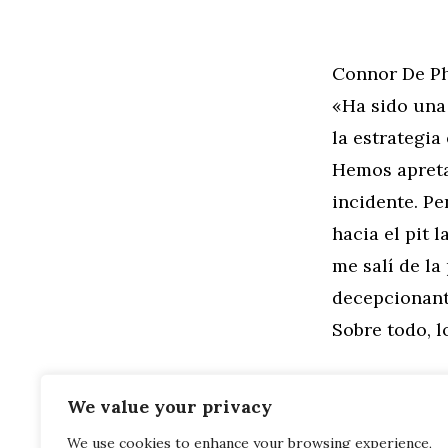
Connor De P
«Ha sido una
la estrategia
Hemos apreta
incidente. Pe
hacia el pit 
me salí de la
decepcionant
Sobre todo, l
We value your privacy
We use cookies to enhance your browsing experience,
Categorías
General
,
Mo