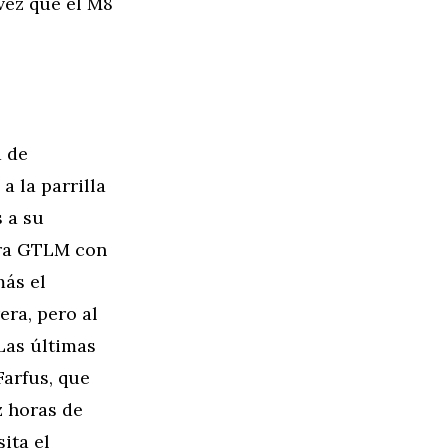
vez que el M8
a de
a la parrilla
 a su
era GTLM con
más el
ra, pero al
 Las últimas
Farfus, que
z horas de
ita el