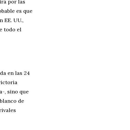
rá por las
obable es que
 EE. UU.,
e todo el
da en las 24
victoria
a-, sino que
 blanco de
ivales