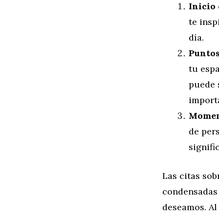
Inicio 
te insp
día.
Puntos
tu espa
puede 
import
Moment
de per
signifi
Las citas sob
condensadas 
deseamos. Al