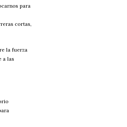
ocarnos para
reras cortas,
e la fuerza
 a las
orio
para