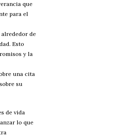
verancia que
nte para el
s alrededor de
dad. Esto
romisos y la
sobre una cita
sobre su
es de vida
anzar lo que
tra