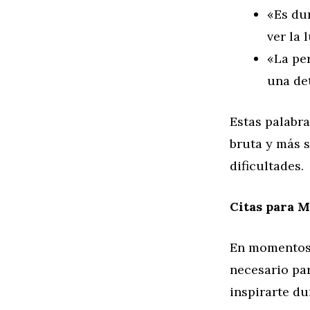
«Es du
ver la 
«La pe
una det
Estas palabr
bruta y más s
dificultades.
Citas para M
En momentos 
necesario par
inspirarte du