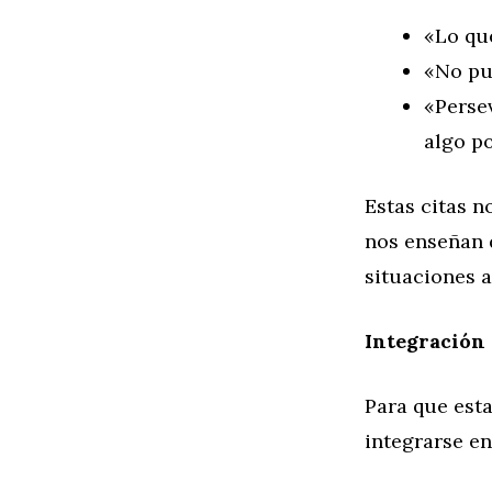
«Lo qu
«No pu
«Persev
algo po
Estas citas 
nos enseñan q
situaciones 
Integración 
Para que est
integrarse en