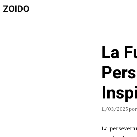
Saltar
ZOIDO
al
contenido
La F
Pers
Insp
11/03/2025
po
La persevera