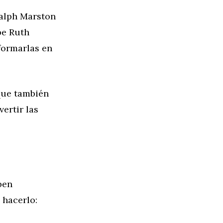
Ralph Marston
be Ruth
sformarlas en
que también
ertir las
ben
 hacerlo: