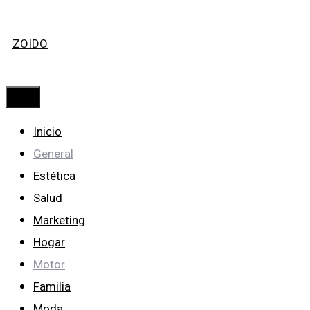
Saltar
ZOIDO
al
contenido
Menú
Inicio
General
Estética
Salud
Marketing
Hogar
Motor
Familia
Moda