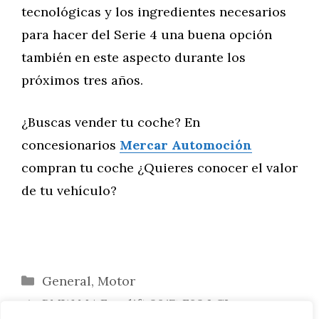
tecnológicas y los ingredientes necesarios
para hacer del Serie 4 una buena opción
también en este aspecto durante los
próximos tres años.
¿Buscas vender tu coche? En
concesionarios
Mercar Automoción
compran tu coche ¿Quieres conocer el valor
de tu vehículo?
Categorías
General
,
Motor
BMW M4 Facelift 2017: F82 LCI en un