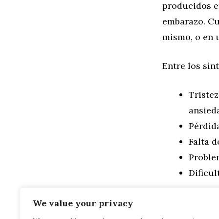
producidos e
embarazo. Cu
mismo, o en u
Entre los sí
Triste
ansieda
Pérdida
Falta d
Problem
Dificul
Categorías
Salud
We value your privacy
Etiquetas
Ansiedad
,
Bi