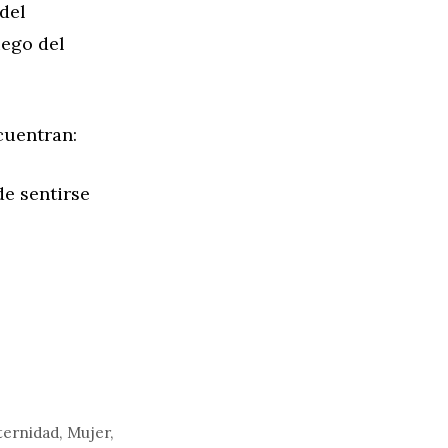
del
uego del
cuentran:
de sentirse
ternidad
,
Mujer
,