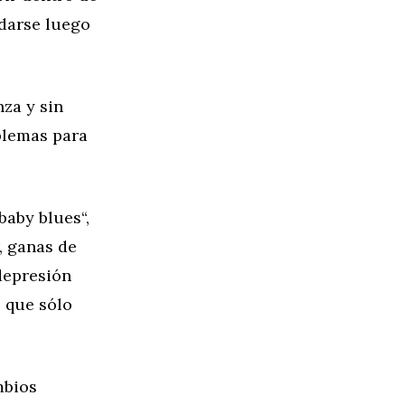
darse luego
za y sin
blemas para
aby blues“,
, ganas de
 depresión
s que sólo
mbios