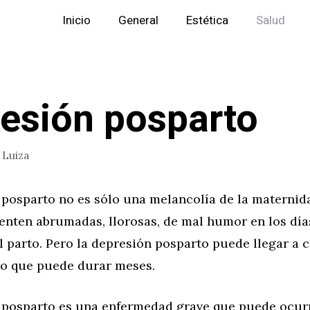
Inicio
General
Estética
Salud
esión posparto
r
Luiza
 posparto no es sólo una melancolía de la materni
ienten abrumadas, llorosas, de mal humor en los dí
l parto. Pero la depresión posparto puede llegar a 
io que puede durar meses.
 posparto es una enfermedad grave que puede ocurr