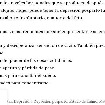
n los niveles hormonales que se producen después 
alquier mujer puede tener la depresión posparto l
n aborto involuntario, o muerte del feto.
ntomas más frecuentes que suelen presentarse se en
za y desesperanza, sensación de vacío. También pue
d .
 del placer de las cosas cotidianas.
e apetito y pérdida de peso.
as para conciliar el sueño.
tades para concentrarse.
enestar
,
Depresión
,
Depresión posparto
,
Estado de ánimo
,
Ma