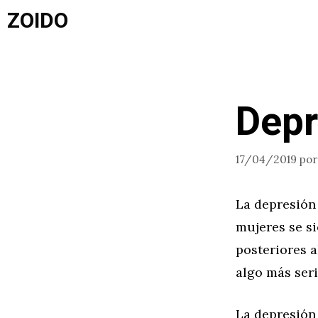
Saltar
ZOIDO
al
contenido
Depr
17/04/2019
po
La depresión
mujeres se s
posteriores a
algo más ser
La depresión