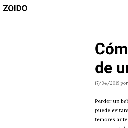
Saltar
ZOIDO
al
contenido
Cómo
de u
17/04/2019
po
Perder un be
puede evitars
temores ante