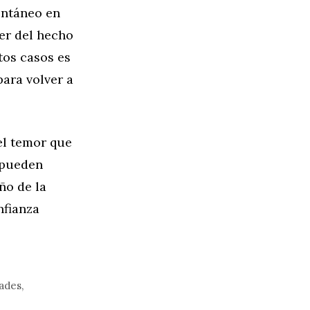
ontáneo en
jer del hecho
tos casos es
para volver a
el temor que
 pueden
ño de la
nfianza
ades
,