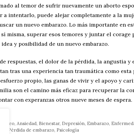
umado al temor de sufrir nuevamente un aborto esp
r a intentarlo, puede alejar completamente a la mu
buscar un nuevo embarazo. Lo más importante en es
 sí misma, superar esos temores y juntar el corage 
 idea y posibilidad de un nuevo embarazo.
e respuestas, el dolor de la pérdida, la angustia y 
tan tras una experiencia tan traumática como esta
 esfuerzo propio, las ganas de vivir y el apoyo y cari
amilia son el camino más eficaz para recuperar la co
rontar con experanzas otros nueve meses de espera.
ntáneo
,
Ansiedad
,
Bienestar
,
Depresión
,
Embarazo
,
Enfermed
jer
,
Pérdida de embarazo
,
Psicología