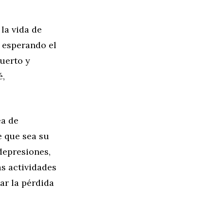
la vida de
, esperando el
uerto y
é,
ea de
e que sea su
depresiones,
as actividades
ar la pérdida