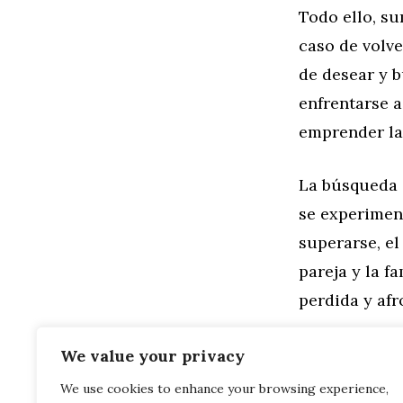
Todo ello, s
caso de volve
de desear y 
enfrentarse a
emprender la
La búsqueda d
se experimen
superarse, el
pareja y la f
perdida y af
Categorías
Salud
We value your privacy
Etiquetas
Aborto espo
We use cookies to enhance your browsing experience,
Maternidad
,
Mu