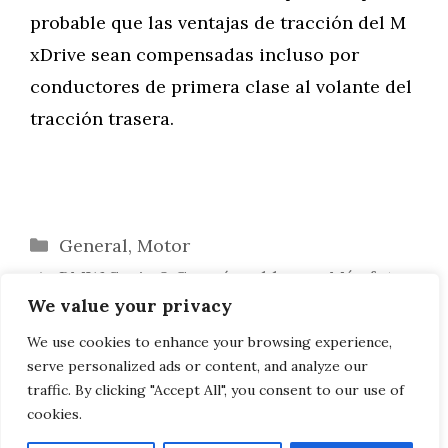
probable que las ventajas de tracción del M
xDrive sean compensadas incluso por
conductores de primera clase al volante del
tracción trasera.
Categorías
General
,
Motor
BMW Serie 2 Coupé en blanco: Más fotos
We value your privacy
del G42 M Sport Pro
3.07s: BMW M4 con M xDrive araña la
We use cookies to enhance your browsing experience,
serve personalized ads or content, and analyze our
marca de los 3 segundos
traffic. By clicking "Accept All", you consent to our use of
cookies.