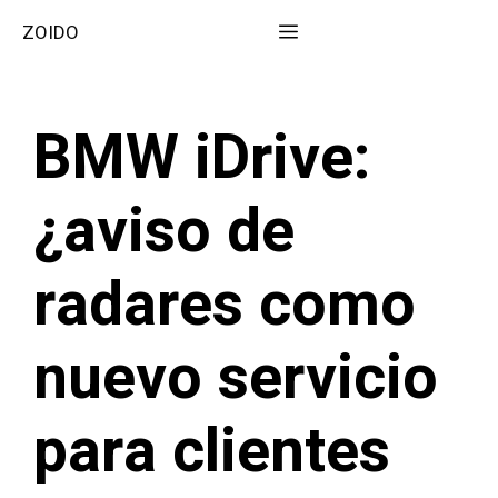
Saltar
Menú
ZOIDO
al
contenido
BMW iDrive:
¿aviso de
radares como
nuevo servicio
para clientes