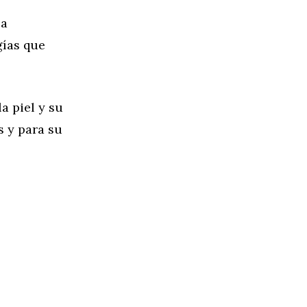
la
gías que
a piel y su
s y para su