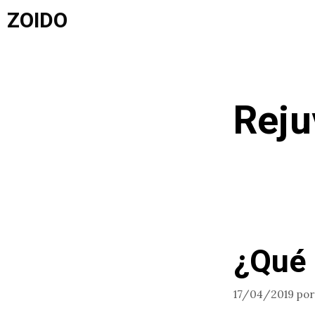
Saltar
ZOIDO
al
contenido
Reju
¿Qué 
17/04/2019
po