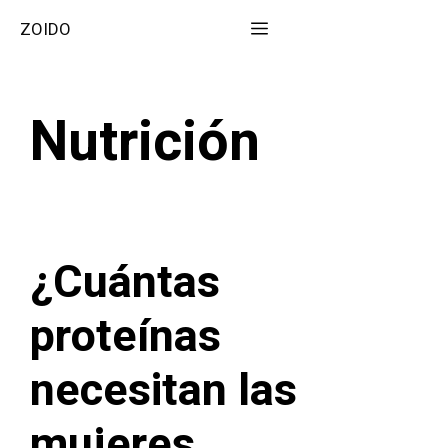
Saltar
Menú
ZOIDO
al
contenido
Nutrición
¿Cuántas
proteínas
necesitan las
mujeres