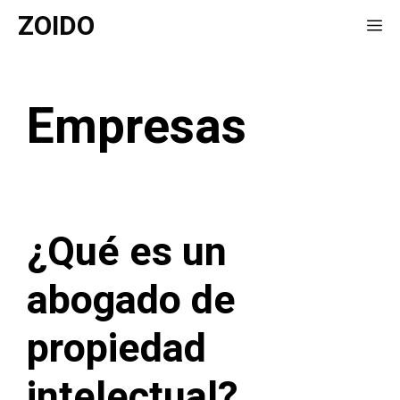
Saltar
ZOIDO
Me
al
contenido
Empresas
¿Qué es un
abogado de
propiedad
intelectual?