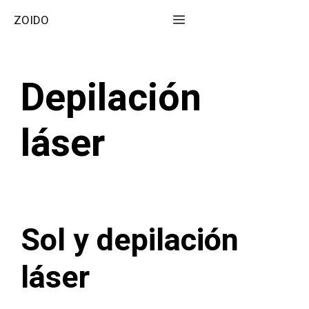
Saltar
Menú
ZOIDO
al
contenido
Depilación
láser
Sol y depilación
láser