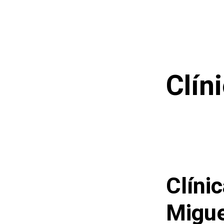
Saltar
al
contenido
Clín
Clíni
Migue