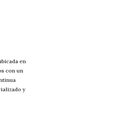
bicada en
os con un
ontinua
cializado y