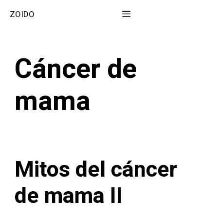
Saltar
Menú
ZOIDO
al
contenido
Cáncer de
mama
Mitos del cáncer
de mama II