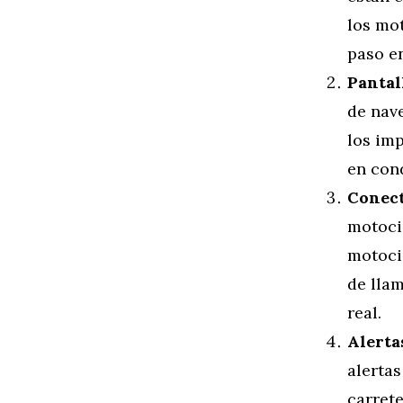
los mot
paso en
Pantal
de nave
los imp
en con
Conect
motoci
motocic
de lla
real.
Alerta
alertas
carrete