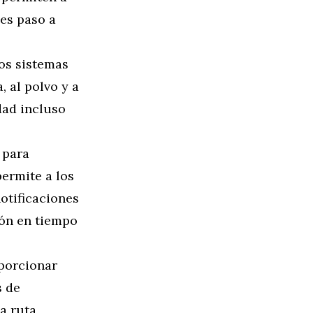
nes paso a
los sistemas
, al polvo y a
dad incluso
 para
ermite a los
notificaciones
ión en tiempo
porcionar
s de
la ruta