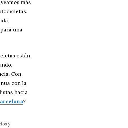
e veamos más
tocicletas.
ada,
o para una
cletas están
undo,
ncia. Con
inua con la
istas hacia
Barcelona
?
cios y