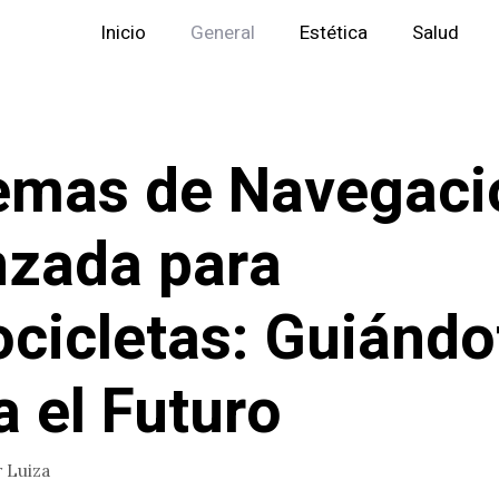
Inicio
General
Estética
Salud
emas de Navegaci
zada para
cicletas: Guiándo
a el Futuro
r
Luiza