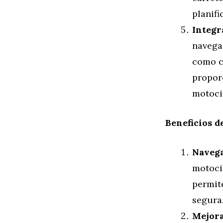
planifi
Integr
navega
como ca
propor
motocic
Beneficios d
Navega
motocic
permite
segura
Mejora