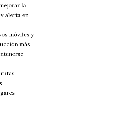
 mejorar la
y alerta en
vos móviles y
ducción más
antenerse
 rutas
s
ugares