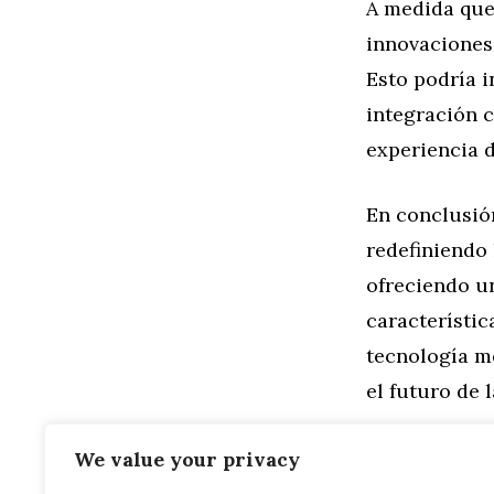
A medida que
innovaciones
Esto podría 
integración c
experiencia 
En conclusió
redefiniendo
ofreciendo u
característic
tecnología m
el futuro de
Categorías
General
,
Mo
We value your privacy
La Revolució