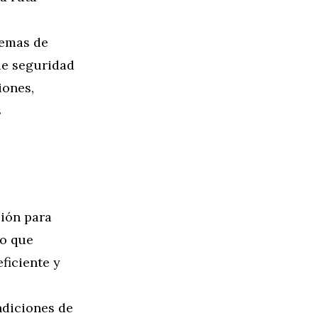
temas de
de seguridad
iones,
s
ión para
lo que
ficiente y
ndiciones de