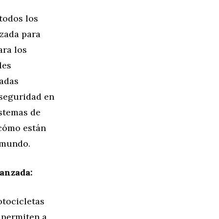
todos los
nzada para
ara los
les
ñadas
 seguridad en
istemas de
 cómo están
 mundo.
vanzada:
tocicletas
 permiten a