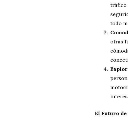
tráfico
seguri
todo m
Comodi
otras 
cómoda
conect
Explor
persona
motoci
interes
El Futuro de