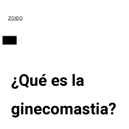
Saltar
ZOIDO
al
contenido
Menú
¿Qué es la
ginecomastia?