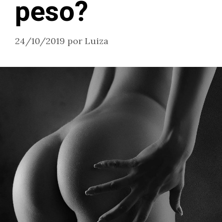
peso?
24/10/2019
por
Luiza