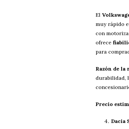
El
Volkswag
muy rápido e
con motorizac
ofrece
fiabil
para compra
Razón de la 
durabilidad, 
concesionari
Precio esti
Dacia 