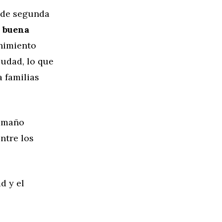
 de segunda
a
buena
enimiento
iudad, lo que
 familias
tamaño
ntre los
d y el