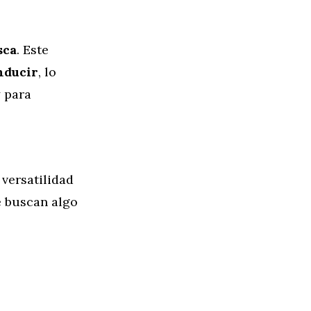
sca
. Este
onducir
, lo
y para
versatilidad
e buscan algo