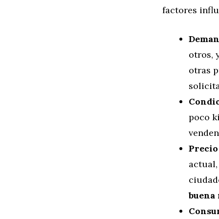
factores infl
Deman
otros,
otras 
solicit
Condic
poco k
venden 
Precio
actual
ciudad
buena 
Consum