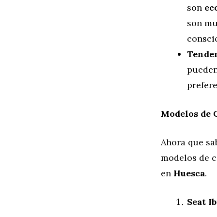
son
ec
son mu
consci
Tenden
pueden
prefere
Modelos de 
Ahora que sa
modelos de c
en
Huesca
.
Seat Ib