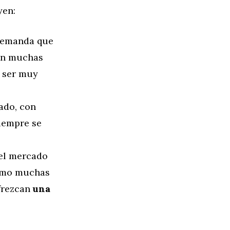
yen:
 demanda que
 en muchas
n ser muy
ado, con
siempre se
 el mercado
como muchas
frezcan
una