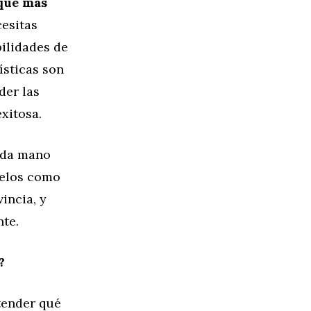
 que más
cesitas
bilidades de
ísticas son
der las
xitosa.
unda mano
delos como
incia, y
nte.
?
tender qué