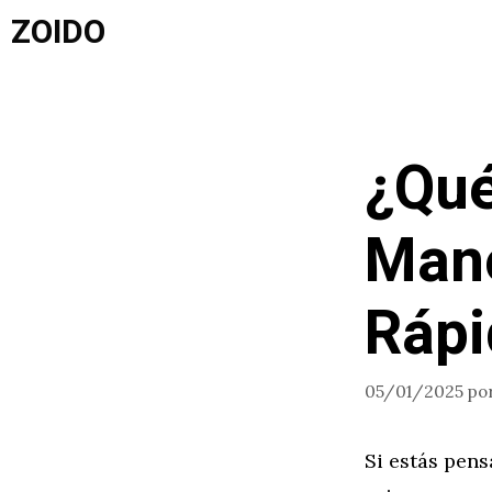
Saltar
ZOIDO
al
contenido
¿Qué
Man
Rápi
05/01/2025
po
Si estás pen