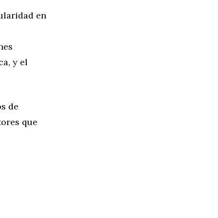
laridad en
hes
a, y el
os de
tores que