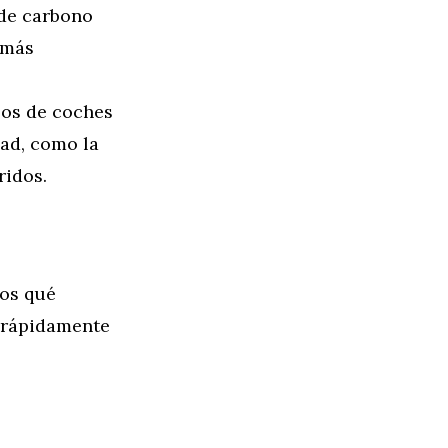
 de carbono
 más
ipos de coches
ad, como la
ridos.
mos qué
 rápidamente