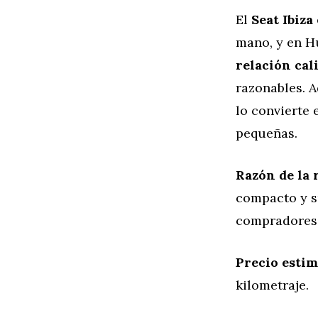
El
Seat Ibiza
mano, y en H
relación cal
razonables. 
lo convierte
pequeñas.
Razón de la 
compacto y su
compradores
Precio esti
kilometraje.