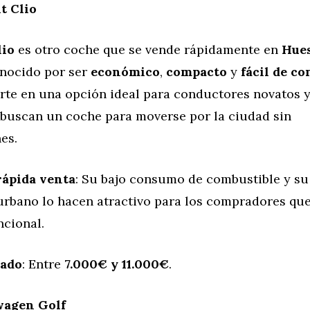
t Clio
lio
es otro coche que se vende rápidamente en
Hue
nocido por ser
económico
,
compacto
y
fácil de c
erte en una opción ideal para conductores novatos 
 buscan un coche para moverse por la ciudad sin
es.
rápida venta
: Su bajo consumo de combustible y su 
rbano lo hacen atractivo para los compradores qu
ncional.
mado
: Entre
7.000€ y 11.000€
.
wagen Golf