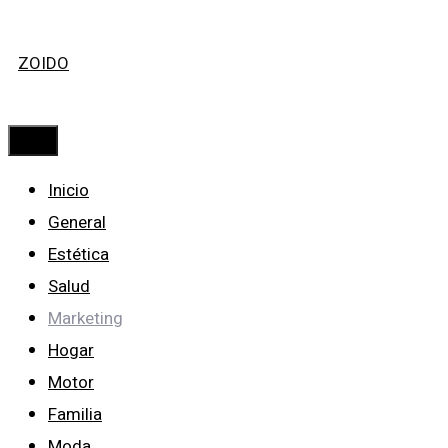
Saltar
ZOIDO
al
contenido
Menú
Inicio
General
Estética
Salud
Marketing
Hogar
Motor
Familia
Moda