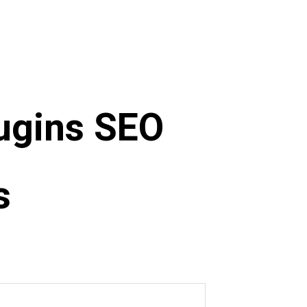
ugins SEO
s