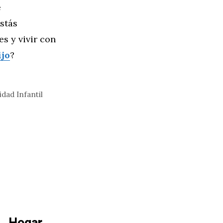
e
estás
s y vivir con
ijo
?
dad Infantil