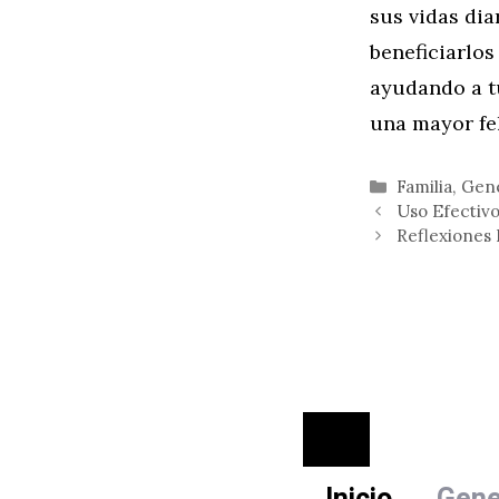
sus vidas dia
beneficiarlos
ayudando a tu
una mayor fe
Categorías
Familia
,
Gen
Uso Efectivo
Reflexiones 
Cerrar