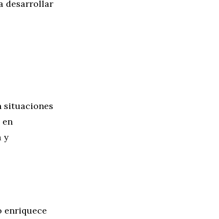
a desarrollar
n situaciones
s en
a y
lo enriquece