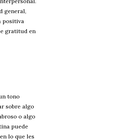
interpersonal.
d general,
 positiva
e gratitud en
 un tono
ar sobre algo
abroso o algo
utina puede
en lo que les