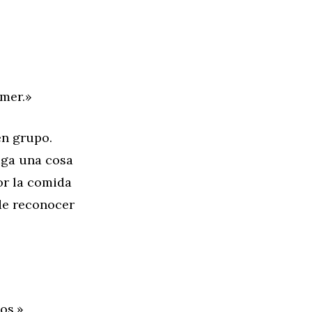
omer.»
en grupo.
iga una cosa
or la comida
de reconocer
os.»