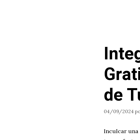
Saltar
al
contenido
Inte
Grat
de T
04/09/2024
p
Inculcar una