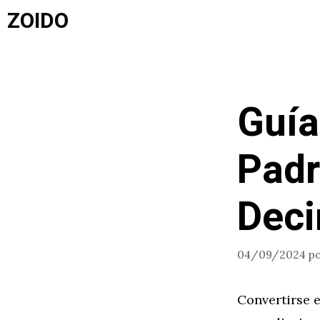
Saltar
ZOIDO
al
contenido
Guía
Padr
Deci
04/09/2024
p
Convertirse e