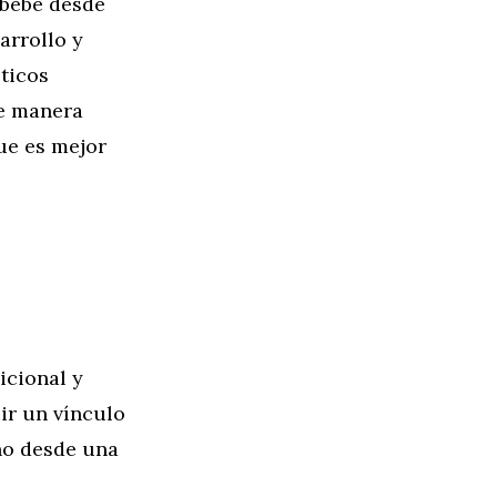
 bebé desde
arrollo y
ticos
de manera
ue es mejor
icional y
ir un vínculo
ño desde una