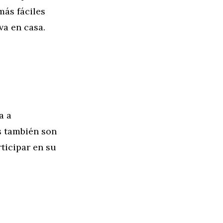
más fáciles
va en casa.
a a
s también son
ticipar en su