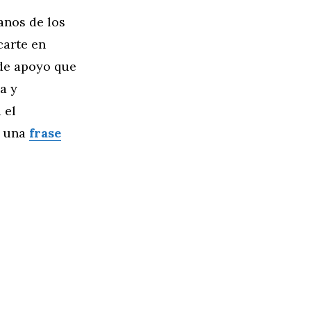
anos de los
carte en
 de apoyo que
a y
 el
s una
frase