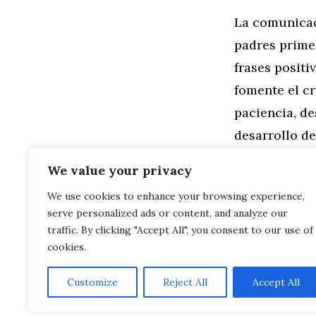
La comunicac
padres primer
frases posit
fomente el cr
paciencia, de
desarrollo de
para mi hijo
We value your privacy
We use cookies to enhance your browsing experience,
Categorías
Familia
,
Gen
serve personalized ads or content, and analyze our
Reflexiones 
Palabras que
traffic. By clicking "Accept All", you consent to our use of
cookies.
Customize
Reject All
Accept All