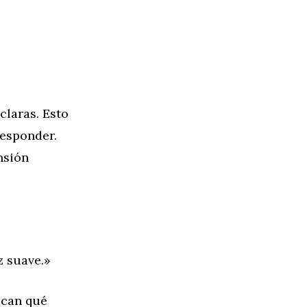
claras. Esto
responder.
nsión
z suave.»
ican qué