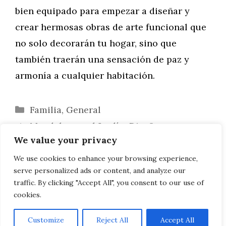
bien equipado para empezar a diseñar y
crear hermosas obras de arte funcional que
no solo decorarán tu hogar, sino que
también traerán una sensación de paz y
armonía a cualquier habitación.
Categorías
Familia
,
General
Mandalas en el Jardín: Diseño y
We value your privacy
Significado en la Naturaleza
Embellece tu Hogar con Mandalas: Ideas
We use cookies to enhance your browsing experience,
serve personalized ads or content, and analyze our
Creativas para la Decoración de Interiores
traffic. By clicking "Accept All", you consent to our use of
cookies.
Customize
Reject All
Accept All
AVISO LEGAL, POLITICA DE PRIVACIDAD, COOKIES