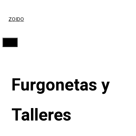
Saltar
ZOIDO
al
contenido
Menú
Furgonetas y
Talleres