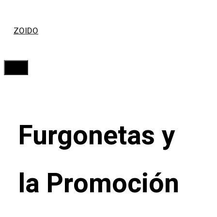
Saltar
ZOIDO
al
contenido
Menú
Furgonetas y
la Promoción