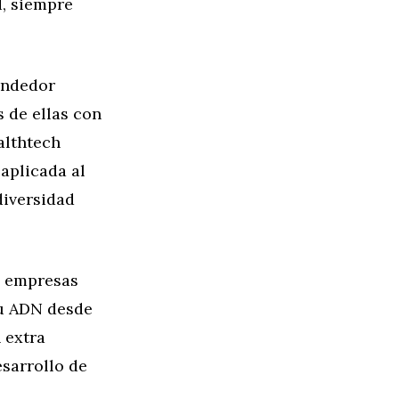
, siempre
endedor
 de ellas con
althtech
 aplicada al
diversidad
s empresas
su ADN desde
 extra
esarrollo de