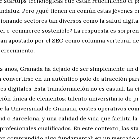
e startups tecnológicas que están redefiniendo el 
andaluz. Pero ¿qué tienen en común estas jóvenes 
ionando sectores tan diversos como la salud digital
o el e-commerce sostenible? La respuesta es sorpr
 han apostado por el SEO como columna vertebral de
 crecimiento.
os años, Granada ha dejado de ser simplemente un d
a convertirse en un auténtico polo de atracción par
s digitales. Esta transformación no es casual. La c
ión única de elementos: talento universitario de pr
e la Universidad de Granada, costes operativos com
id o Barcelona, y una calidad de vida que facilita la
profesionales cualificados. En este contexto, las st
an comprendido algo fundamental: en un mercado d