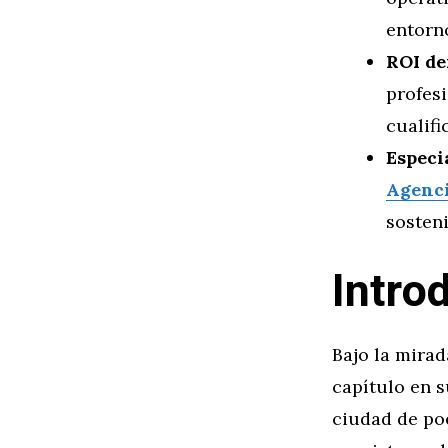
entorn
ROI d
profesi
cualifi
Especi
Agenci
sosteni
Intro
Bajo la mira
capítulo en s
ciudad de poe