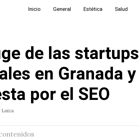
Inicio
General
Estética
Salud
uge de las startups
tales en Granada y
sta por el SEO
r
Luiza
 contenidos