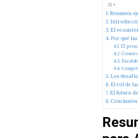
Resumen eje
Introducci
El ecosist
Por qué la
El pres
Constru
Escalab
Compete
Los desafío
El rol de l
El futuro d
Conclusión
Resum