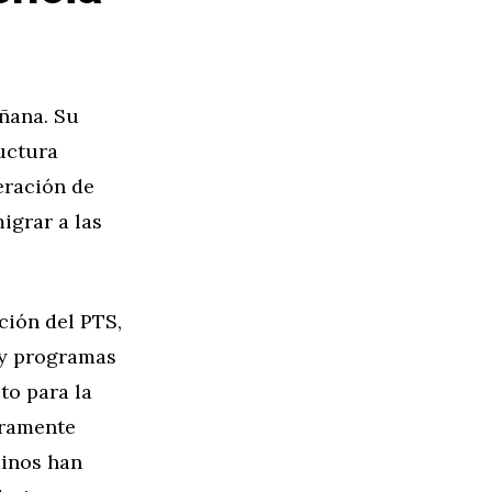
ñana. Su
ructura
eración de
igrar a las
ción del PTS,
 y programas
to para la
eramente
dinos han