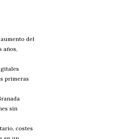
 aumento del
s años,
igitales
us primeras
Granada
nes sin
tario, costes
a en un