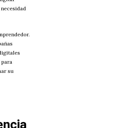
a necesidad
emprendedor.
pañas
digitales
 para
mar su
o
encia