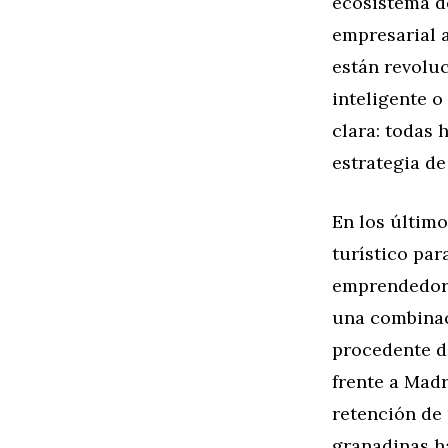
ecosistema d
empresarial 
están revoluc
inteligente 
clara: todas
estrategia de
En los últim
turístico par
emprendedore
una combinac
procedente d
frente a Madr
retención de 
granadinas h