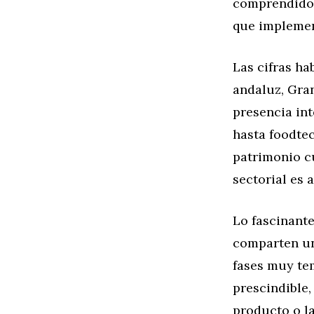
comprendido 
que implemen
Las cifras h
andaluz, Gra
presencia int
hasta foodtec
patrimonio cu
sectorial es 
Lo fascinant
comparten un
fases muy te
prescindible,
producto o la