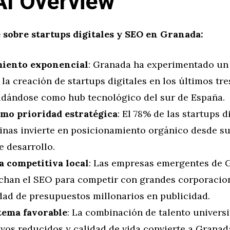
AI Overview
 sobre startups digitales y SEO en Granada:
iento exponencial
: Granada ha experimentado un
la creación de startups digitales en los últimos tre
idándose como hub tecnológico del sur de España.
mo prioridad estratégica
: El 78% de las startups d
inas invierte en posicionamiento orgánico desde s
e desarrollo.
a competitiva local
: Las empresas emergentes de 
chan el SEO para competir con grandes corporacio
dad de presupuestos millonarios en publicidad.
tema favorable
: La combinación de talento universi
ivos reducidos y calidad de vida convierte a Granad