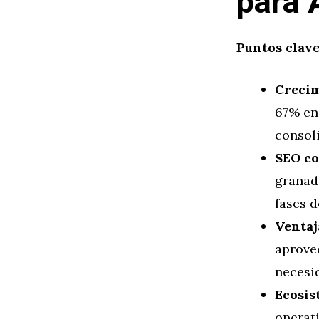
para 
Puntos clave
Crecim
67% en 
consol
SEO co
granad
fases d
Ventaj
aprove
necesi
Ecosis
operat