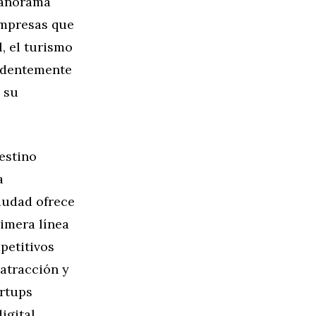
panorama
empresas que
, el turismo
endentemente
 su
estino
a
iudad ofrece
imera línea
petitivos
 atracción y
artups
igital