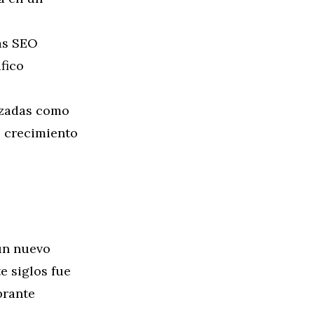
as SEO
fico
izadas como
l crecimiento
 un nuevo
e siglos fue
brante