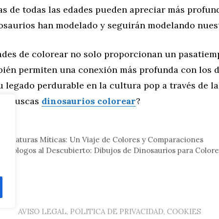
tas de todas las edades pueden apreciar más profu
osaurios han modelado y seguirán modelando nuest
ades de colorear no solo proporcionan un pasatiemp
bién permiten una conexión más profunda con los d
 legado perdurable en la cultura pop a través de la
. ¿Buscas
dinosaurios colorear
?
eral
y Criaturas Míticas: Un Viaje de Colores y Comparaciones
ontólogos al Descubierto: Dibujos de Dinosaurios para Colore
AVISO LEGAL, POLITICA DE PRIVACIDAD, COOKIES