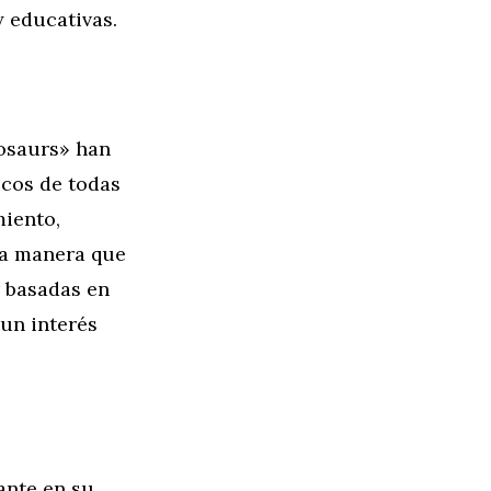
 educativas.
nosaurs» han
icos de todas
iento,
na manera que
r basadas en
 un interés
ante en su