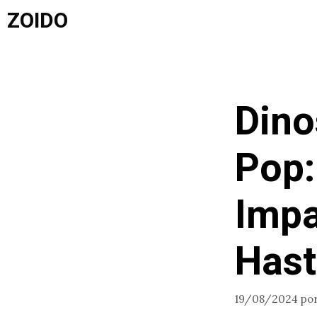
Saltar
ZOIDO
al
contenido
Dino
Pop:
Impa
Hast
19/08/2024
po