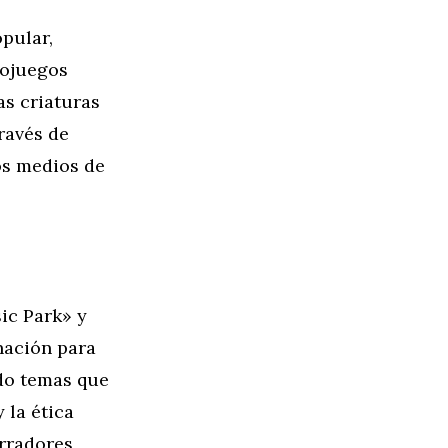
opular,
eojuegos
as criaturas
ravés de
os medios de
ic Park» y
nación para
ado temas que
 la ética
rradores,