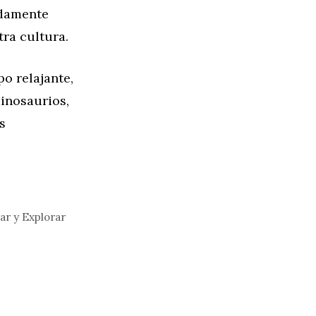
ndamente
ra cultura.
o relajante,
inosaurios,
s
ar y Explorar