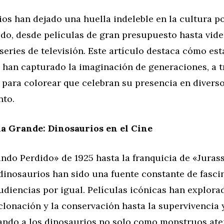
os han dejado una huella indeleble en la cultura p
odo, desde películas de gran presupuesto hasta vid
series de televisión. Este artículo destaca cómo est
 han capturado la imaginación de generaciones, a t
 para colorear que celebran su presencia en divers
nto.
la Grande: Dinosaurios en el Cine
do Perdido» de 1925 hasta la franquicia de «Jurass
 dinosaurios han sido una fuente constante de fasci
udiencias por igual. Películas icónicas han explor
clonación y la conservación hasta la supervivencia y
sando a los dinosaurios no solo como monstruos ate