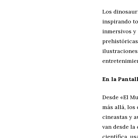
Los dinosauri
inspirando t
inmersivos y 
prehistóricas
ilustraciones
entretenimie
En la Pantal
Desde «El Mun
más allá, los
cineastas y a
van desde la 
científica, u