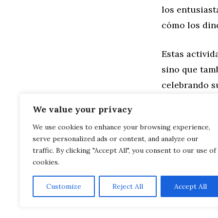
los entusias
cómo los din
Estas activid
sino que tam
celebrando su
generaciones
We value your privacy
We use cookies to enhance your browsing experience,
Categorías
Familia
,
Gen
serve personalized ads or content, and analyze our
Dinosaurios 
Jóvenes Pale
traffic. By clicking "Accept All", you consent to our use of
cookies.
Customize
Reject All
Accept All