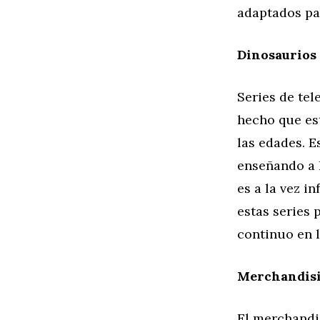
adaptados pa
Dinosaurios 
Series de te
hecho que est
las edades. 
enseñando a 
es a la vez i
estas series 
continuo en l
Merchandisi
El merchandi