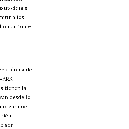
ustraciones
itir a los
el impacto de
zcla única de
 «ARK:
s tienen la
van desde lo
olorear que
mbién
n ser