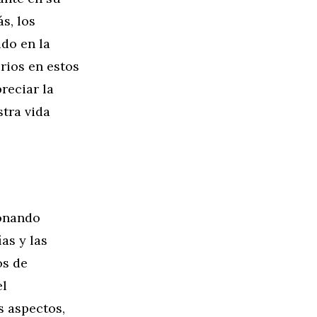
s, los
do en la
rios en estos
reciar la
stra vida
ionando
as y las
os de
el
s aspectos,