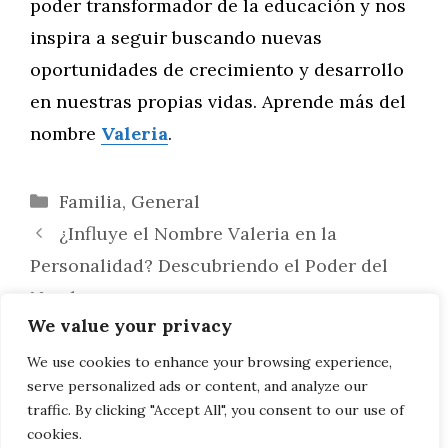
poder transformador de la educación y nos
inspira a seguir buscando nuevas
oportunidades de crecimiento y desarrollo
en nuestras propias vidas. Aprende más del
nombre
Valeria
.
Categorías
Familia
,
General
¿Influye el Nombre Valeria en la
Personalidad? Descubriendo el Poder del
Nombre
We value your privacy
Valerias en la Escuela: Explorando el
Vínculo entre Nombres y Rendimiento
We use cookies to enhance your browsing experience,
serve personalized ads or content, and analyze our
Académico
traffic. By clicking "Accept All", you consent to our use of
cookies.