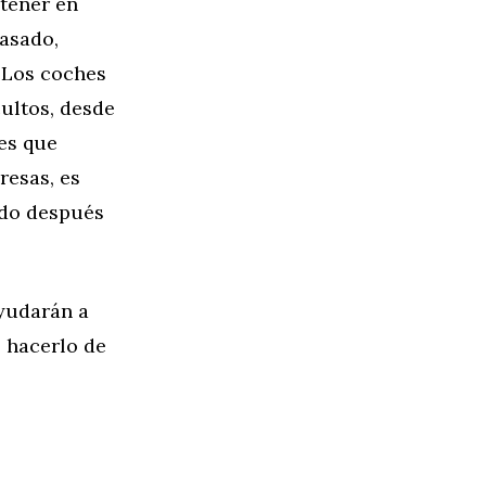
 tener en
asado,
. Los coches
ultos, desde
les que
resas, es
ado después
yudarán a
 hacerlo de