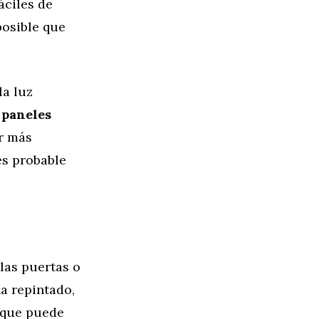
áciles de
posible que
la luz
s
paneles
r más
es probable
las puertas o
ha repintado,
 que puede