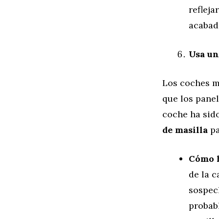
refleja
acabado
Usa un
Los coches 
que los pane
coche ha sid
de masilla
pa
Cómo 
de la c
sospech
probabl