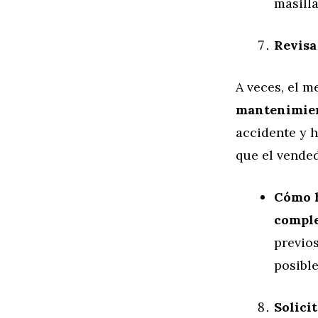
masilla
Revisa
A veces, el m
mantenimien
accidente y h
que el vende
Cómo 
comple
previos
posibl
Solici