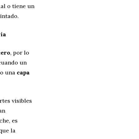
ual o tiene un
intado.
ía
cero
, por lo
 cuando un
do una
capa
tes visibles
an
che, es
que la