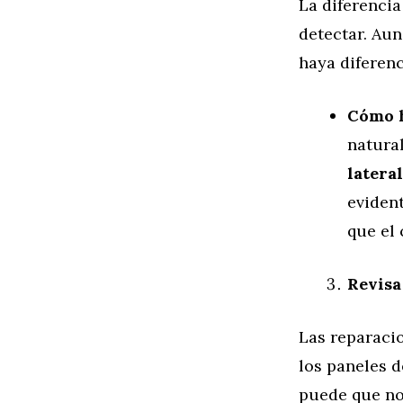
La diferenci
detectar. Aun
haya diferenc
Cómo 
natura
latera
evident
que el 
Revisa
Las reparacio
los paneles d
puede que no