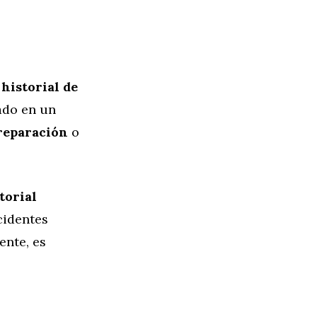
l
historial de
rado en un
reparación
o
torial
cidentes
ente, es