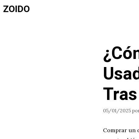
Saltar
ZOIDO
al
contenido
¿Cóm
Usad
Tras
05/01/2025
po
Comprar un c