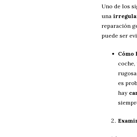
Uno de los s
una
irregula
reparación g
puede ser evi
Cómo 
coche, 
rugosa 
es prob
hay
ca
siempr
Examin