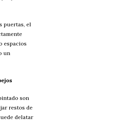
 puertas, el
ectamente
o espacios
o un
pejos
epintado son
jar restos de
puede delatar