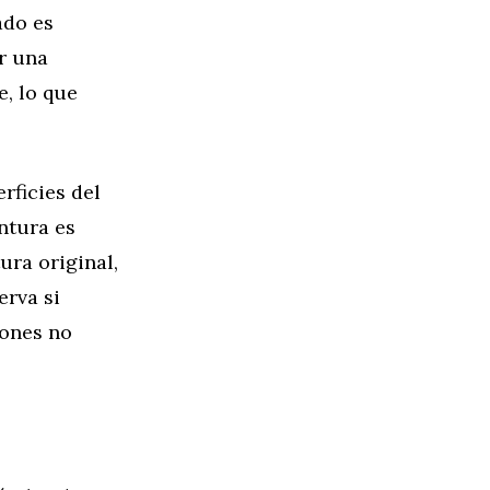
ado es
r una
, lo que
rficies del
intura es
ura original,
erva si
iones no