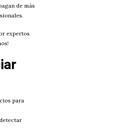
pagan de más
sionales.
or expertos
mos!
iar
cios para
detectar