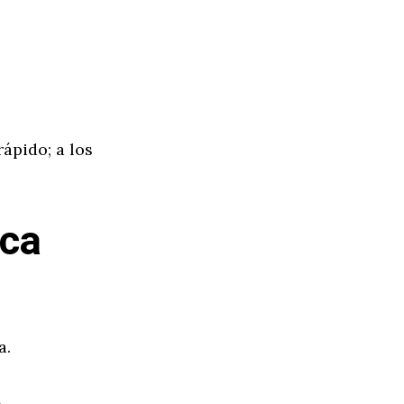
ápido; a los
nca
a.