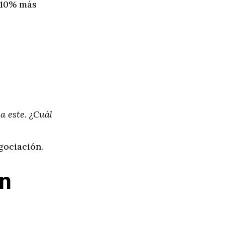
5-10% más
a este. ¿Cuál
gociación.
on