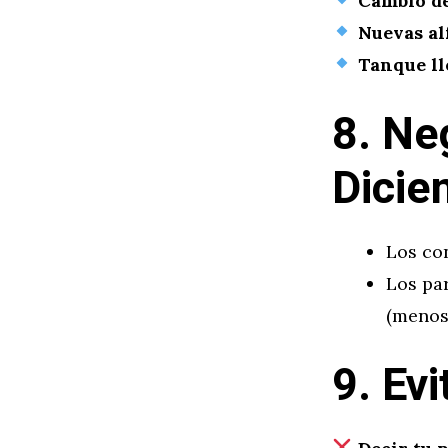
Cambio de 
Nuevas al
Tanque ll
8. Ne
Dicie
Los co
Los pa
(menos
9. Ev