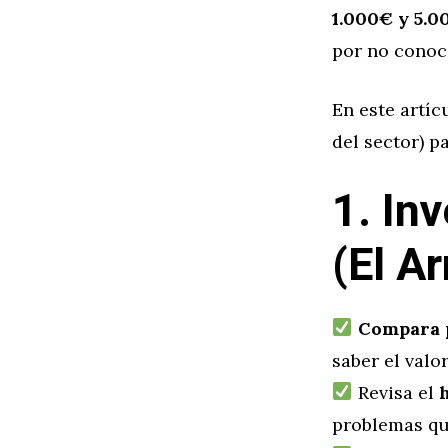
1.000€ y 5.0
por no conoc
En este artíc
del sector) 
1. In
(El A
Compara 
saber el valo
Revisa el
h
problemas qu