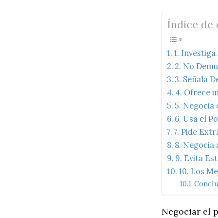
Índice de
1. Investig
2. No Demu
3. Señala D
4. Ofrece 
5. Negocia
6. Usa el P
7. Pide Ext
8. Negocia 
9. Evita Es
10. Los M
Conclu
Negociar el 