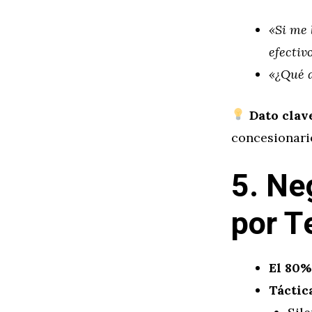
«Si me 
efectiv
«¿Qué 
Dato clav
concesionario
5. Ne
por T
El 80%
Táctic