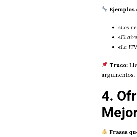
Ejemplos 
«Los ne
«El air
«La ITV
Truco:
Lle
argumentos.
4. Of
Mejor
Frases qu