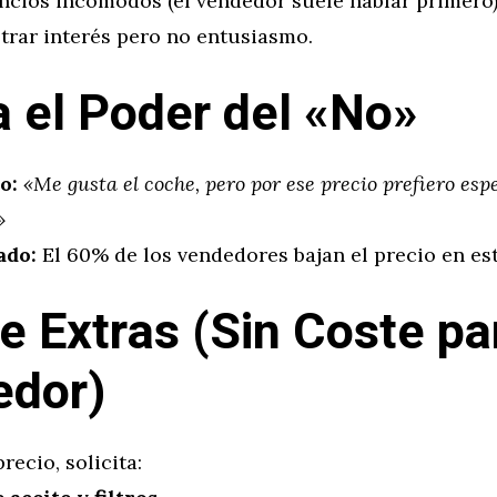
encios incómodos (el vendedor suele hablar primero)
trar interés pero no entusiasmo.
a el Poder del «No»
o:
«Me gusta el coche, pero por ese precio prefiero esp
»
ado:
El 60% de los vendedores bajan el precio en e
de Extras (Sin Coste pa
edor)
precio, solicita: