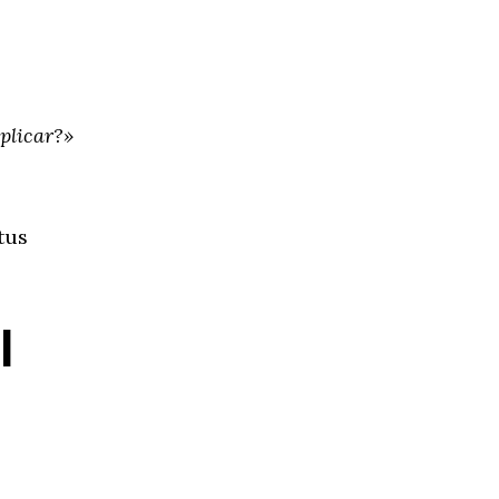
plicar?»
tus
l