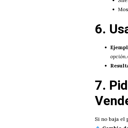
Sil
Mos
6. Us
Ejempl
opción.
Result
7. Pi
Vend
Si no baja el 