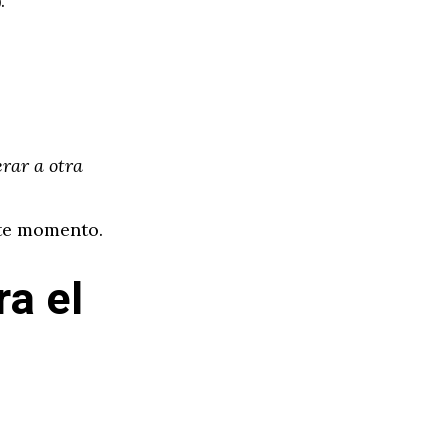
.
erar a otra
ste momento.
ra el