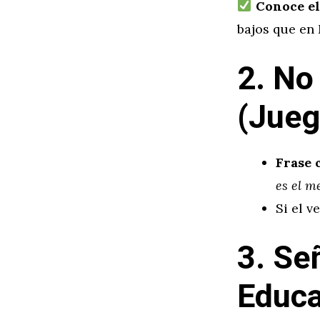
Conoce el
bajos que en
2. No
(Jueg
Frase 
es el m
Si el v
3. Se
Educa