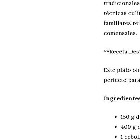
tradicionale
técnicas culi
familiares r
comensales.
**Receta Des
Este plato of
perfecto para
Ingredientes
150 g d
400 g 
1 cebol