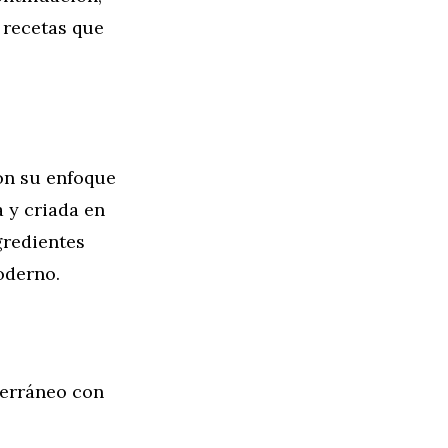
s recetas que
on su enfoque
 y criada en
gredientes
oderno.
terráneo con