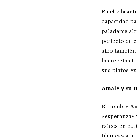
En el vibran
capacidad pa
paladares al
perfecto de e
sino también 
las recetas t
sus platos ex
Amale y su I
El nombre
A
«esperanza» y
raíces en cul
técnicas a la