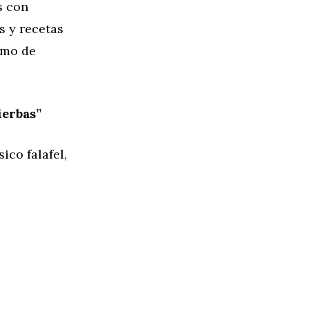
s con
s y recetas
omo de
ierbas”
ico falafel,