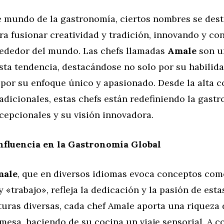
te mundo de la gastronomía, ciertos nombres se des
ra fusionar creatividad y tradición, innovando y co
rededor del mundo. Las chefs llamadas
Amale
son u
sta tendencia, destacándose no solo por su habilida
por su enfoque único y apasionado. Desde la alta c
radicionales, estas chefs están redefiniendo la gast
cepcionales y su visión innovadora.
nfluencia en la Gastronomía Global
male
, que en diversos idiomas evoca conceptos com
 «trabajo», refleja la dedicación y la pasión de esta
turas diversas, cada chef Amale aporta una riqueza 
 mesa, haciendo de su cocina un viaje sensorial. A c