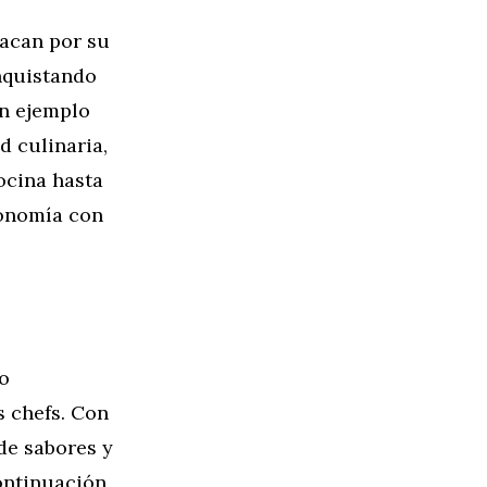
tacan por su
nquistando
n ejemplo
d culinaria,
ocina hasta
ronomía con
o
s chefs. Con
de sabores y
ontinuación,