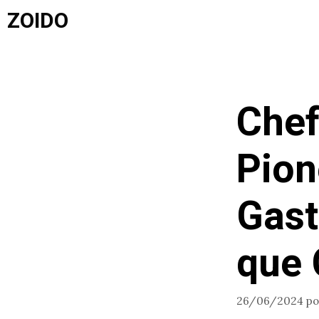
Saltar
ZOIDO
al
contenido
Chef
Pion
Gast
que 
26/06/2024
p