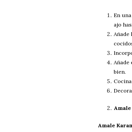
En una 
ajo has
Añade 
cocido
Incorpo
Añade e
bien.
Cocina 
Decora 
Amale 
Amale Kara