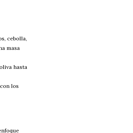
s, cebolla,
una masa
oliva hasta
 con los
enfoque