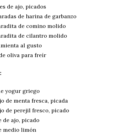
es de ajo, picados
aradas de harina de garbanzo
aradita de comino molido
radita de cilantro molido
imienta al gusto
de oliva para freír
:
de yogur griego
jo de menta fresca, picada
o de perejil fresco, picado
e de ajo, picado
e medio limón