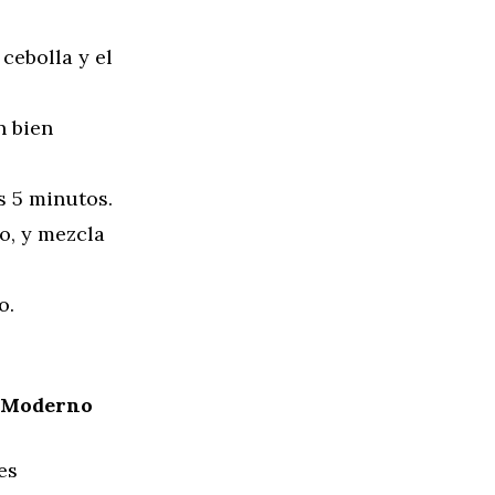
 cebolla y el
n bien
s 5 minutos.
o, y mezcla
o.
e Moderno
es