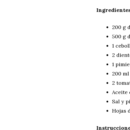
Ingredientes
200 g 
500 g 
1 cebol
2 dient
1 pimie
200 ml
2 toma
Aceite 
Sal y p
Hojas d
Instruccione