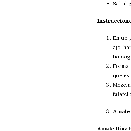
Sal al 
Instruccione
En un p
ajo, h
homog
Forma p
que est
Mezcla 
falafel
Amale 
Amale Díaz
h