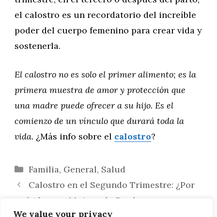
el calostro es un recordatorio del increíble
poder del cuerpo femenino para crear vida y
sostenerla.
El calostro no es solo el primer alimento; es la
primera muestra de amor y protección que
una madre puede ofrecer a su hijo. Es el
comienzo de un vínculo que durará toda la
vida.
¿Más info sobre el
calostro
?
Categorías
Familia
,
General
,
Salud
Calostro en el Segundo Trimestre: ¿Por
qué Algunas Mujeres lo Producen
We value your privacy
Temprano?